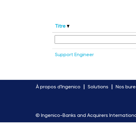
Titre
Support Engineer
À propos d'Ingenico
Solutions
Nos bur
© Ingenico-Banks and Acquirers Internationa