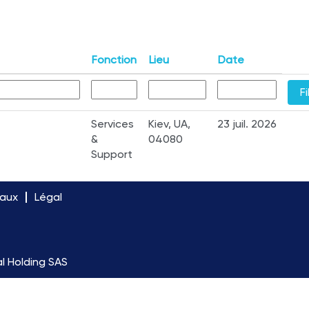
Fonction
Lieu
Date
Services
Kiev, UA,
23 juil. 2026
&
04080
Support
eaux
Légal
l Holding SAS