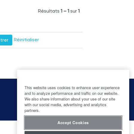
Résultats
1 – 1
sur
1
Réinitialiser
S
S
S
This website uses cookies to enhance user experience
S
’
’
’
’
and to analyze performance and traffic on our website.
o
o
o
o
We also share information about your use of our site
u
u
u
u
with our social media, advertising and analytics
v
v
v
v
r
r
r
partners.
r
e
e
e
e
d
d
d
d
Accept Cookies
a
a
a
a
n
n
n
n
s
s
s