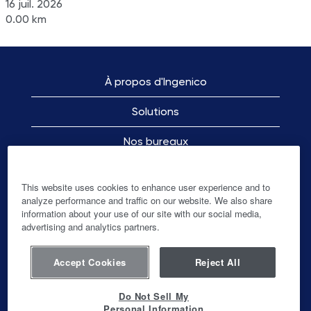
16 juil. 2026
0.00 km
À propos d'Ingenico
Solutions
Nos bureaux
Légal
This website uses cookies to enhance user experience and to
analyze performance and traffic on our website. We also share
information about your use of our site with our social media,
advertising and analytics partners.
S
S
S
S
’
’
’
’
o
o
o
o
u
u
u
Accept Cookies
Reject All
u
v
v
v
v
r
r
r
r
e
e
e
Do Not Sell My
e
d
d
d
Personal Information
d